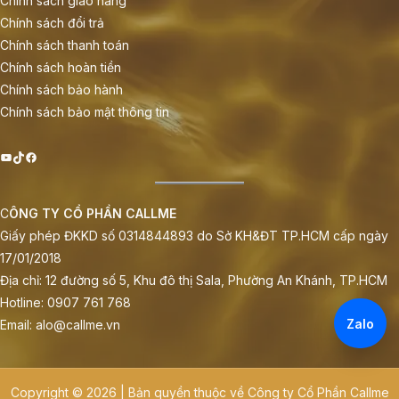
Chính sách giao hàng
Chính sách đổi trả
Chính sách thanh toán
Chính sách hoàn tiền
Chính sách bảo hành
Chính sách bảo mật thông tin
Youtube
TikTok
Facebook
C
ÔNG TY CỔ PHẦN CALLME
Giấy phép ĐKKD số 0314844893 do Sở KH&ĐT TP.HCM cấp ngày
17/01/2018
Địa chỉ: 12 đường số 5, Khu đô thị Sala, Phường An Khánh, TP.HCM
Hotline: 0907 761 768
Zalo
Email: alo@callme.vn
Copyright © 2026 | Bản quyền thuộc về Công ty Cổ Phần Callme