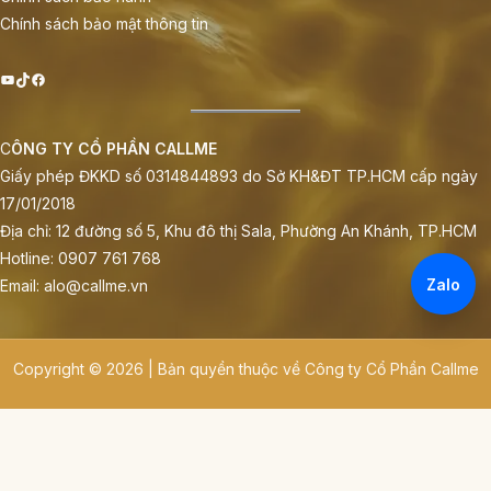
Chính sách bảo mật thông tin
Youtube
TikTok
Facebook
C
ÔNG TY CỔ PHẦN CALLME
Giấy phép ĐKKD số 0314844893 do Sở KH&ĐT TP.HCM cấp ngày
17/01/2018
Địa chỉ: 12 đường số 5, Khu đô thị Sala, Phường An Khánh, TP.HCM
Hotline: 0907 761 768
Zalo
Email: alo@callme.vn
Copyright © 2026 | Bản quyền thuộc về Công ty Cổ Phần Callme