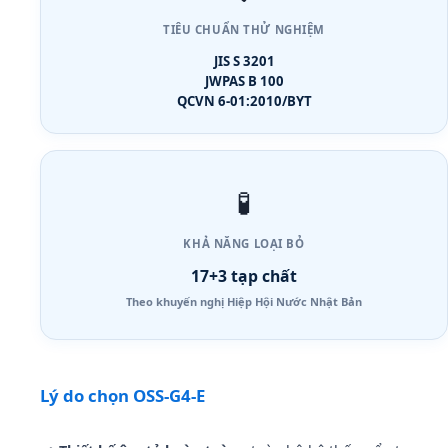
TIÊU CHUẨN THỬ NGHIỆM
JIS S 3201
JWPAS B 100
QCVN 6-01:2010/BYT
🧪
KHẢ NĂNG LOẠI BỎ
17+3 tạp chất
Theo khuyến nghị Hiệp Hội Nước Nhật Bản
Lý do chọn OSS-G4-E