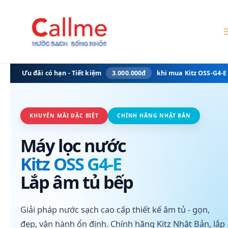
Nhảy
tới
nội
dung
Ưu đãi có hạn - Tiết kiệm
3.000.000đ
khi mua Kitz OSS-G4-E
KHUYẾN MÃI ĐẶC BIỆT
CHÍNH HÃNG NHẬT BẢN
Máy lọc nước
Kitz OSS G4-E
Lắp âm tủ bếp
Giải pháp nước sạch cao cấp thiết kế âm tủ - gọn,
đẹp, vận hành ổn định. Chính hãng Kitz Nhật Bản, lắp