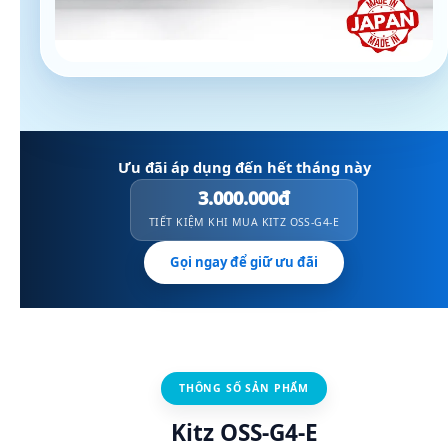
Ưu đãi áp dụng đến hết tháng này
3.000.000đ
TIẾT KIỆM KHI MUA KITZ OSS-G4-E
Gọi ngay để giữ ưu đãi
THÔNG SỐ SẢN PHẨM
Kitz OSS-G4-E