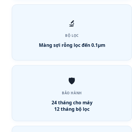
🔬
BỘ LỌC
Màng sợi rỗng lọc đến 0.1µm
🛡️
BẢO HÀNH
24 tháng cho máy
12 tháng bộ lọc