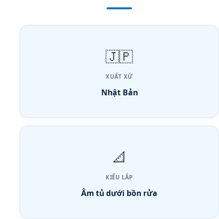
🇯🇵
XUẤT XỨ
Nhật Bản
📐
KIỂU LẮP
Âm tủ dưới bồn rửa