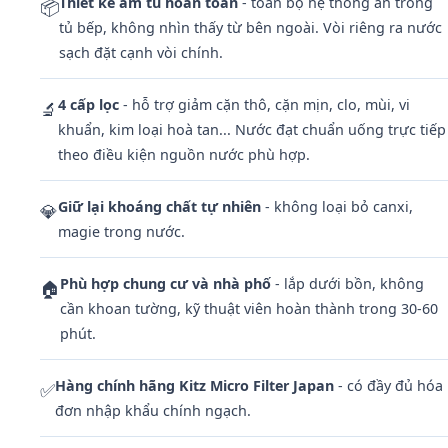
Thiết kế âm tủ hoàn toàn
- toàn bộ hệ thống ẩn trong
📦
tủ bếp, không nhìn thấy từ bên ngoài. Vòi riêng ra nước
sạch đặt cạnh vòi chính.
4 cấp lọc
- hỗ trợ giảm cặn thô, cặn mịn, clo, mùi, vi
🔬
khuẩn, kim loại hoà tan... Nước đạt chuẩn uống trực tiếp
theo điều kiện nguồn nước phù hợp.
Giữ lại khoáng chất tự nhiên
- không loại bỏ canxi,
💎
magie trong nước.
Phù hợp chung cư và nhà phố
- lắp dưới bồn, không
🏠
cần khoan tường, kỹ thuật viên hoàn thành trong 30-60
phút.
Hàng chính hãng Kitz Micro Filter Japan
- có đầy đủ hóa
✅
đơn nhập khẩu chính ngạch.